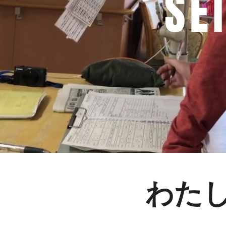
SE
わた